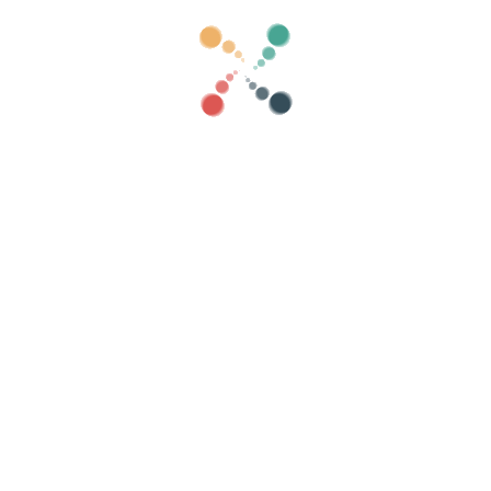
tegorias
mostrar velho
Procurar
enda seus ingressos online com Vivet
listas de convidados, controle acesso com QR a
Organize seu evento
Su
Como organizar um evento online?
Vantagens de organizar seu evento online
Como promover seu evento online?
Venda ingressos para um evento beneficente
Organizar e promover concertos musicais
Organizar e promover aulas de yoga e pilates
privacidade
-