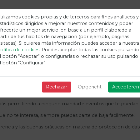
tilizamos cookies propias y de terceros para fines analíticos y
stadísticos dirigidos a mejorar nuestros contenidos y poder
frecerte un mejor servicio, en base a un perfil elaborado a
artir de tus hábitos de navegación (por ejemplo, páginas
ficaciones de eventos relacio
isitadas). Si quieres más información puedes acceder a nuestra
olítica de cookies
. Puedes aceptar todas las cookies pulsando
Vivetix
l botón “Aceptar” o configurarlas o rechazar su uso pulsando
l botón “Configurar”
con las entradas adquiridas de los organizadores o Vivetix lo 
a entrada como Vivetix pueden mandarte eventos relacionados 
Rechazar
Opgericht
Accepteren
e eventos de Vivetix tengan tus datos, sino solo aquellos a los
tarás permitiendo a ninguno mandarte eventos que te puedan i
ue no te interesa, siempre puedes darte de baja facilmente.
arencia y las buenas prácticas en materia de protección de da