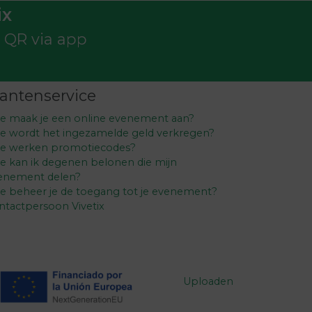
ix
t QR via app
lantenservice
e maak je een online evenement aan?
e wordt het ingezamelde geld verkregen?
e werken promotiecodes?
e kan ik degenen belonen die mijn
enement delen?
e beheer je de toegang tot je evenement?
ntactpersoon Vivetix
Uploaden