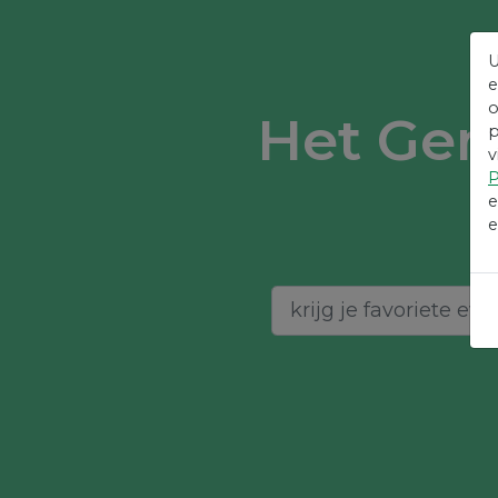
U
e
o
Het Gem
p
v
P
e
e