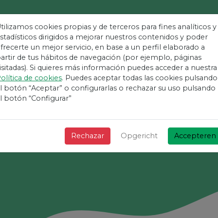
tilizamos cookies propias y de terceros para fines analíticos y
stadísticos dirigidos a mejorar nuestros contenidos y poder
frecerte un mejor servicio, en base a un perfil elaborado a
akkelijkste Platf
artir de tus hábitos de navegación (por ejemplo, páginas
isitadas). Si quieres más información puedes acceder a nuestra
olítica de cookies
. Puedes aceptar todas las cookies pulsando
Evenementen
l botón “Aceptar” o configurarlas o rechazar su uso pulsando
l botón “Configurar”
+ Snel + Eenvoudig en gratis!
Rechazar
Opgericht
Accepteren