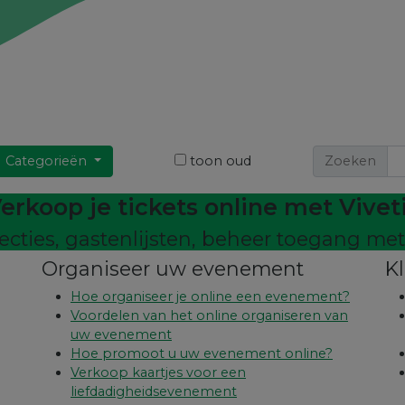
Categorieën
toon oud
Zoeken
erkoop je tickets online met Vivet
ecties, gastenlijsten, beheer toegang me
Organiseer uw evenement
K
Hoe organiseer je online een evenement?
Voordelen van het online organiseren van
uw evenement
Hoe promoot u uw evenement online?
Verkoop kaartjes voor een
liefdadigheidsevenement