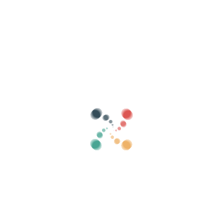
evenementen
steden
Categorieën
toon oud
0
Zoeken
Verkoop je tickets online met Vivetix
Beheer collecties, gastenlijsten, beheer
toegang met QR via app
Over ons
Wat is Vivetix?
Hoe werkt het?
Wat we aanbieden?
Prijs
Alternatief om tickets te verkopen
Voordelen van de digitale kit
Organiseer uw evenement
Hoe organiseer je online een evenement?
Voordelen van het online organiseren van uw evenement