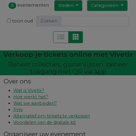
evenementen
steden
Categorieën
0
toon oud
Zoeken
Verkoop je tickets online met Vivetix
Beheer collecties, gastenlijsten, beheer
toegang met QR via app
Over ons
Wat is Vivetix?
Hoe werkt het?
Wat we aanbieden?
Prijs
Alternatief om tickets te verkopen
Voordelen van de digitale kit
Organiseer uw evenement