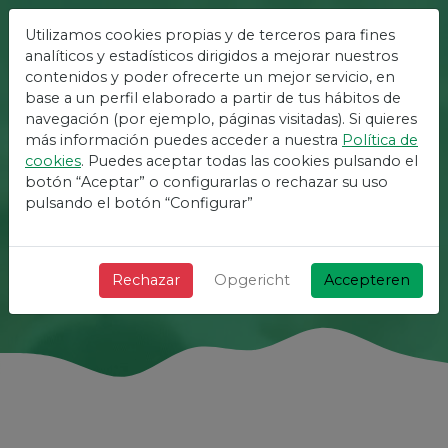
Utilizamos cookies propias y de terceros para fines
analíticos y estadísticos dirigidos a mejorar nuestros
Het Gemakkelijkste
contenidos y poder ofrecerte un mejor servicio, en
Platform Voor
base a un perfil elaborado a partir de tus hábitos de
navegación (por ejemplo, páginas visitadas). Si quieres
Evenementen
más información puedes acceder a nuestra
Política de
cookies
. Puedes aceptar todas las cookies pulsando el
+ Snel + Eenvoudig en gratis!
botón “Aceptar” o configurarlas o rechazar su uso
pulsando el botón “Configurar”
Zoeken
Rechazar
Opgericht
Accepteren