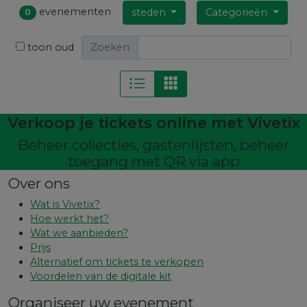
evenementen
steden
Categorieën
0
toon oud
Zoeken
Verkoop je tickets online met Vivetix
Beheer collecties, gastenlijsten, beheer
toegang met QR via app
Over ons
Wat is Vivetix?
Hoe werkt het?
Wat we aanbieden?
Prijs
Alternatief om tickets te verkopen
Voordelen van de digitale kit
Organiseer uw evenement