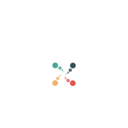
evenementen
steden
Categorieën
toon oud
0
Zoeken
Verkoop je tickets online met Vivetix
Beheer collecties, gastenlijsten, beheer
toegang met QR via app
Over ons
Wat is Vivetix?
Hoe werkt het?
Wat we aanbieden?
Prijs
Alternatief om tickets te verkopen
Voordelen van de digitale kit
Organiseer uw evenement
Hoe organiseer je online een evenement?
Voordelen van het online organiseren van uw evenement