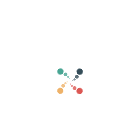
evenementen
steden
Categorieën
toon oud
0
Zoeken
Verkoop je tickets online met Vivetix
Beheer collecties, gastenlijsten, beheer
toegang met QR via app
Over ons
Wat is Vivetix?
Hoe werkt het?
Wat we aanbieden?
Prijs
Alternatief om tickets te verkopen
Voordelen van de digitale kit
Organiseer uw evenement
Hoe organiseer je online een evenement?
Voordelen van het online organiseren van uw evenement