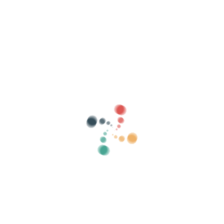
evenementen
steden
Categorieën
toon oud
0
Zoeken
Verkoop je tickets online met Vivetix
Beheer collecties, gastenlijsten, beheer
toegang met QR via app
Over ons
Wat is Vivetix?
Hoe werkt het?
Wat we aanbieden?
Prijs
Alternatief om tickets te verkopen
Voordelen van de digitale kit
Organiseer uw evenement
Hoe organiseer je online een evenement?
Voordelen van het online organiseren van uw evenement