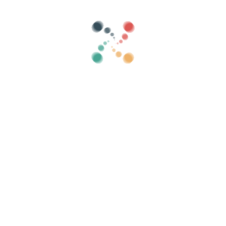
Categorieën
toon oud
Zoeken
Verkoop je tickets online met Vivetix
ollecties, gastenlijsten, beheer toegang met Q
Organiseer uw evenement
Kl
Hoe organiseer je online een evenement?
Voordelen van het online organiseren van uw
evenement
Hoe promoot u uw evenement online?
Verkoop kaartjes voor een
liefdadigheidsevenement