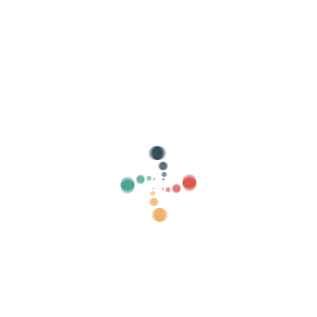
evenementen
steden
Categorieën
toon oud
0
Zoeken
Verkoop je tickets online met Vivetix
Beheer collecties, gastenlijsten, beheer
toegang met QR via app
Over ons
Wat is Vivetix?
Hoe werkt het?
Wat we aanbieden?
Prijs
Alternatief om tickets te verkopen
Voordelen van de digitale kit
Organiseer uw evenement
Hoe organiseer je online een evenement?
Voordelen van het online organiseren van uw evenement