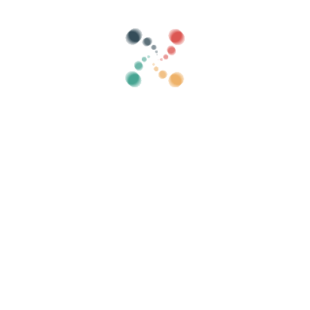
Categorieën
toon oud
Zoeken
Verkoop je tickets online met Vivetix
ollecties, gastenlijsten, beheer toegang met Q
Organiseer uw evenement
Kl
Hoe organiseer je online een evenement?
Voordelen van het online organiseren van uw
evenement
Hoe promoot u uw evenement online?
Verkoop kaartjes voor een
liefdadigheidsevenement