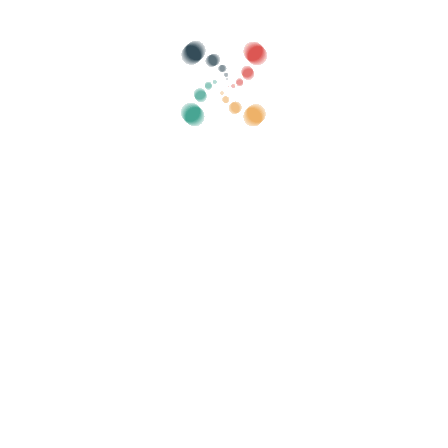
Categorieën
toon oud
Zoeken
Verkoop je tickets online met Vivetix
ollecties, gastenlijsten, beheer toegang met Q
Organiseer uw evenement
Kl
Hoe organiseer je online een evenement?
Voordelen van het online organiseren van uw
evenement
Hoe promoot u uw evenement online?
Verkoop kaartjes voor een
liefdadigheidsevenement