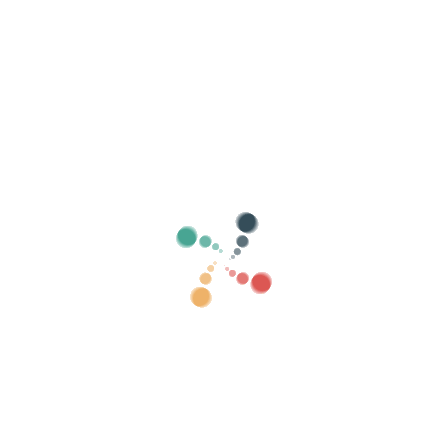
evenementen
steden
Categorieën
toon oud
0
Zoeken
Verkoop je tickets online met Vivetix
Beheer collecties, gastenlijsten, beheer
toegang met QR via app
Over ons
Wat is Vivetix?
Hoe werkt het?
Wat we aanbieden?
Prijs
Alternatief om tickets te verkopen
Voordelen van de digitale kit
Organiseer uw evenement
Hoe organiseer je online een evenement?
Voordelen van het online organiseren van uw evenement