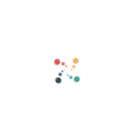
Søk
Selg billettene dine online med Vivetix
Administrer samlinger, gjestelister, kontroller
tilgang med QR gjennom app
Om oss
Hva er Vivetix?
Hvordan virker det?
Hva vi tilbyr?
Pris
Alternativ for å selge billetter
Fordeler med det digitale settet
Organiser arrangementet ditt
Hvordan organisere et arrangement på nett?
Fordeler med å organisere arrangementet ditt på nett
Hvordan markedsføre arrangementet ditt på nettet?
Selg billetter til et veldedig arrangement