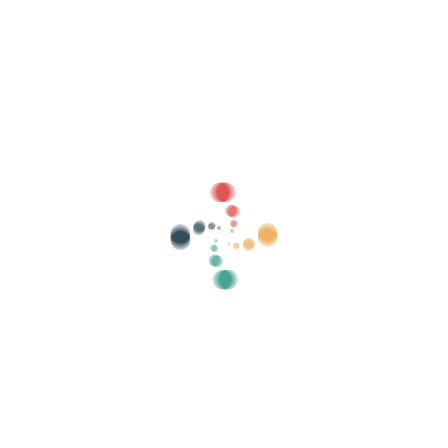
Søk
Selg billettene dine online med Vivetix
Administrer samlinger, gjestelister, kontroller
tilgang med QR gjennom app
Om oss
Hva er Vivetix?
Hvordan virker det?
Hva vi tilbyr?
Pris
Alternativ for å selge billetter
Fordeler med det digitale settet
Organiser arrangementet ditt
Hvordan organisere et arrangement på nett?
Fordeler med å organisere arrangementet ditt på nett
Hvordan markedsføre arrangementet ditt på nettet?
Selg billetter til et veldedig arrangement