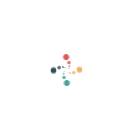
Søk
Selg billettene dine online med Vivetix
Administrer samlinger, gjestelister, kontroller
tilgang med QR gjennom app
Om oss
Hva er Vivetix?
Hvordan virker det?
Hva vi tilbyr?
Pris
Alternativ for å selge billetter
Fordeler med det digitale settet
Organiser arrangementet ditt
Hvordan organisere et arrangement på nett?
Fordeler med å organisere arrangementet ditt på nett
Hvordan markedsføre arrangementet ditt på nettet?
Selg billetter til et veldedig arrangement