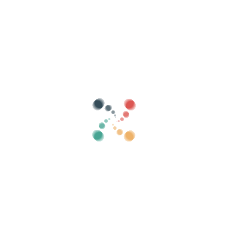
Søk
Selg billettene dine online med Vivetix
Administrer samlinger, gjestelister, kontroller
tilgang med QR gjennom app
Om oss
Hva er Vivetix?
Hvordan virker det?
Hva vi tilbyr?
Pris
Alternativ for å selge billetter
Fordeler med det digitale settet
Organiser arrangementet ditt
Hvordan organisere et arrangement på nett?
Fordeler med å organisere arrangementet ditt på nett
Hvordan markedsføre arrangementet ditt på nettet?
Selg billetter til et veldedig arrangement