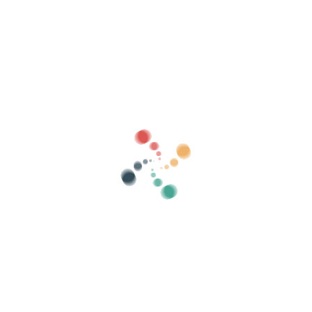
Søk
Selg billettene dine online med Vivetix
Administrer samlinger, gjestelister, kontroller
tilgang med QR gjennom app
Om oss
Hva er Vivetix?
Hvordan virker det?
Hva vi tilbyr?
Pris
Alternativ for å selge billetter
Fordeler med det digitale settet
Organiser arrangementet ditt
Hvordan organisere et arrangement på nett?
Fordeler med å organisere arrangementet ditt på nett
Hvordan markedsføre arrangementet ditt på nettet?
Selg billetter til et veldedig arrangement