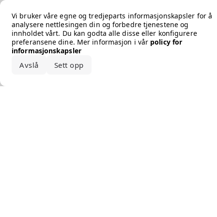
Error loading the brand
Vi bruker våre egne og tredjeparts informasjonskapsler for å
analysere nettlesingen din og forbedre tjenestene og
innholdet vårt. Du kan godta alle disse eller konfigurere
preferansene dine. Mer informasjon i vår
policy for
informasjonskapsler
Avslå
Sett opp
Godta alle