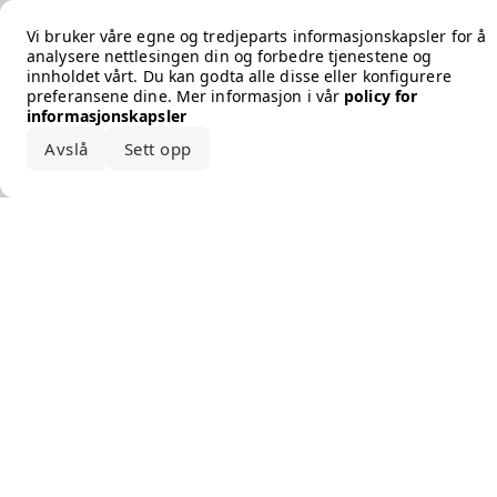
Error loading the brand
Vi bruker våre egne og tredjeparts informasjonskapsler for å
analysere nettlesingen din og forbedre tjenestene og
innholdet vårt. Du kan godta alle disse eller konfigurere
preferansene dine. Mer informasjon i vår
policy for
informasjonskapsler
Avslå
Sett opp
Godta alle