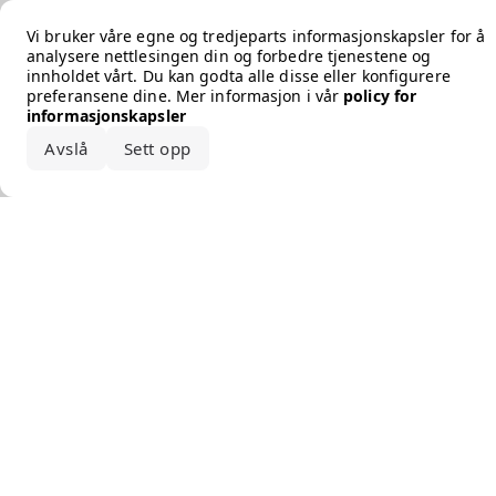
Error loading the brand
Vi bruker våre egne og tredjeparts informasjonskapsler for å
analysere nettlesingen din og forbedre tjenestene og
innholdet vårt. Du kan godta alle disse eller konfigurere
preferansene dine. Mer informasjon i vår
policy for
informasjonskapsler
Avslå
Sett opp
Godta alle