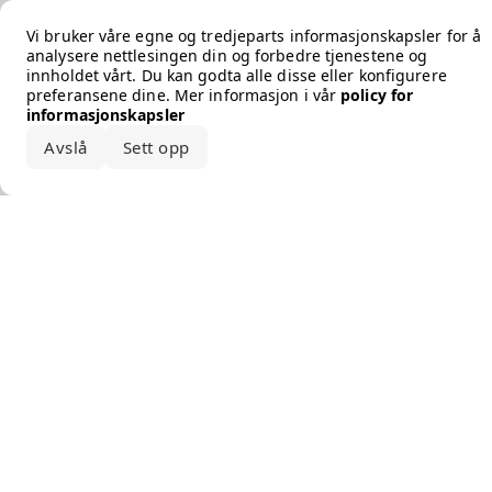
Error loading the brand
Vi bruker våre egne og tredjeparts informasjonskapsler for å
analysere nettlesingen din og forbedre tjenestene og
innholdet vårt. Du kan godta alle disse eller konfigurere
preferansene dine. Mer informasjon i vår
policy for
informasjonskapsler
Avslå
Sett opp
Godta alle