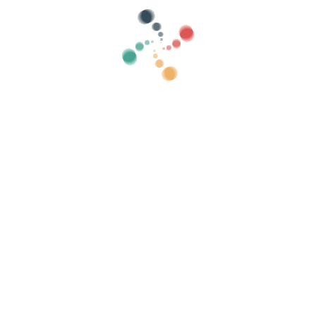
gorie
mostra vecchio
Ricerca
Vendi i tuoi biglietti online con Vivetix
colte, liste invitati, controlla gli accessi con Q
Organizza il tuo evento
Se
Come organizzare un evento online?
I vantaggi di organizzare il tuo evento online
Come promuovere il tuo evento online?
Vendi i biglietti per un evento di beneficenza
Organizzare e promuovere concerti musicali
Organizzare e promuovere corsi di yoga e pilates