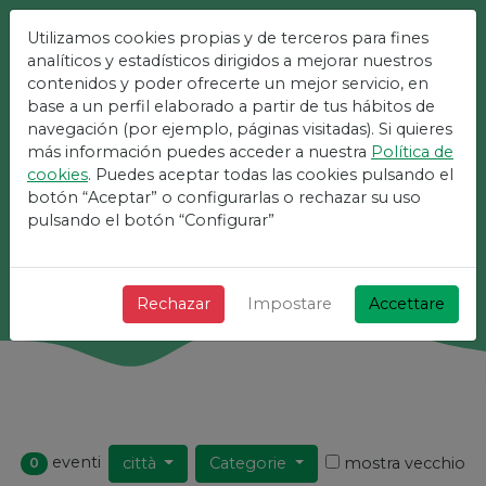
Utilizamos cookies propias y de terceros para fines
analíticos y estadísticos dirigidos a mejorar nuestros
La Piattaforma Più
contenidos y poder ofrecerte un mejor servicio, en
Semplice Per Eventi
base a un perfil elaborado a partir de tus hábitos de
navegación (por ejemplo, páginas visitadas). Si quieres
más información puedes acceder a nuestra
Política de
+ Veloce + Semplice e gratuito!
cookies
. Puedes aceptar todas las cookies pulsando el
botón “Aceptar” o configurarlas o rechazar su uso
pulsando el botón “Configurar”
Ricerca
Rechazar
Impostare
Accettare
eventi
città
Categorie
mostra vecchio
0