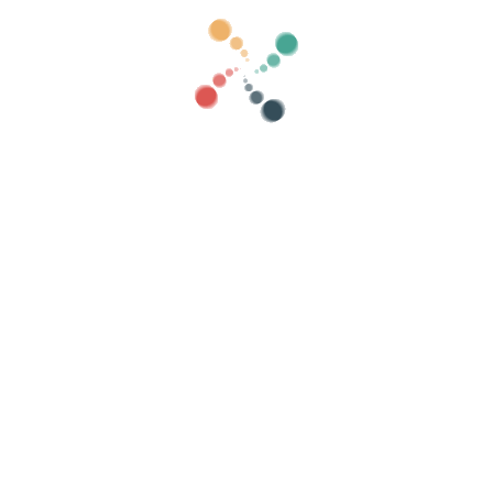
gorie
mostra vecchio
Ricerca
Vendi i tuoi biglietti online con Vivetix
colte, liste invitati, controlla gli accessi con Q
Organizza il tuo evento
Se
Come organizzare un evento online?
I vantaggi di organizzare il tuo evento online
Come promuovere il tuo evento online?
Vendi i biglietti per un evento di beneficenza
Organizzare e promuovere concerti musicali
Organizzare e promuovere corsi di yoga e pilates