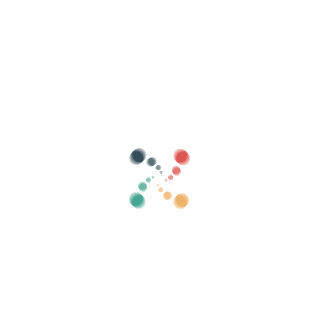
Ricerca
Vendi i tuoi biglietti online con Vivetix
Gestisci raccolte, liste invitati, controlla gli
accessi con QR tramite app
Chi siamo
Cos'è Vivetix?
Come funziona?
Cosa offriamo?
Prezzo
Alternativa per vendere i biglietti
Vantaggi del kit digitale
Organizza il tuo evento
Come organizzare un evento online?
I vantaggi di organizzare il tuo evento online
Come promuovere il tuo evento online?
Vendi i biglietti per un evento di beneficenza