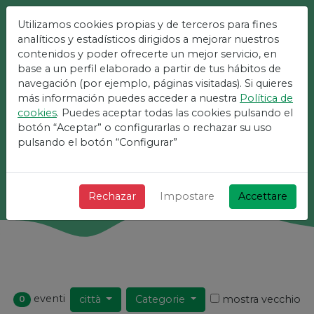
Utilizamos cookies propias y de terceros para fines
analíticos y estadísticos dirigidos a mejorar nuestros
La Piattaforma Più
contenidos y poder ofrecerte un mejor servicio, en
Semplice Per Eventi
base a un perfil elaborado a partir de tus hábitos de
navegación (por ejemplo, páginas visitadas). Si quieres
más información puedes acceder a nuestra
Política de
+ Veloce + Semplice e gratuito!
cookies
. Puedes aceptar todas las cookies pulsando el
botón “Aceptar” o configurarlas o rechazar su uso
pulsando el botón “Configurar”
Ricerca
Rechazar
Impostare
Accettare
eventi
città
Categorie
mostra vecchio
0