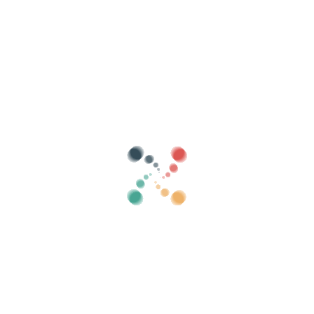
Ricerca
Vendi i tuoi biglietti online con Vivetix
Gestisci raccolte, liste invitati, controlla gli
accessi con QR tramite app
Chi siamo
Cos'è Vivetix?
Come funziona?
Cosa offriamo?
Prezzo
Alternativa per vendere i biglietti
Vantaggi del kit digitale
Organizza il tuo evento
Come organizzare un evento online?
I vantaggi di organizzare il tuo evento online
Come promuovere il tuo evento online?
Vendi i biglietti per un evento di beneficenza