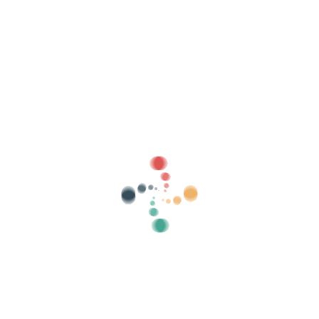
Busca
Vende as túas entradas en liña con Vivetix
Xestiona coleccións, listas de convidados,
controla o acceso con QR a través da
aplicación
Sobre nós
Que é Vivetix?
Como funciona?
Que ofrecemos?
Prezo
Alternativa á venda de entradas
Beneficios do kit dixital
Organiza o teu evento
Como organizar un evento en liña?
Vantaxes de organizar o teu evento en liña
Como promocionar o teu evento en liña?