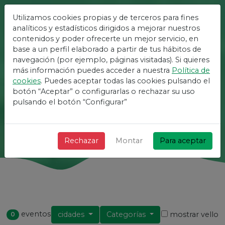
Utilizamos cookies propias y de terceros para fines
analíticos y estadísticos dirigidos a mejorar nuestros
A Plataforma Máis
contenidos y poder ofrecerte un mejor servicio, en
Sinxela Para Eventos
base a un perfil elaborado a partir de tus hábitos de
navegación (por ejemplo, páginas visitadas). Si quieres
más información puedes acceder a nuestra
Política de
+ Rápido + Simple e gratuíto!
cookies
. Puedes aceptar todas las cookies pulsando el
botón “Aceptar” o configurarlas o rechazar su uso
pulsando el botón “Configurar”
Busca
Rechazar
Montar
Para aceptar
eventos
cidades
Categorías
mostrar vello
0