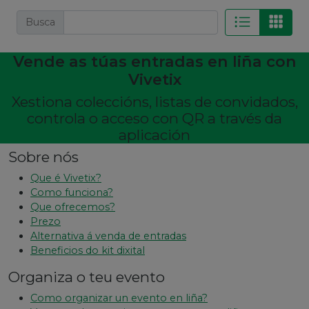
Busca
Vende as túas entradas en liña con
Vivetix
Xestiona coleccións, listas de convidados,
controla o acceso con QR a través da
aplicación
Sobre nós
Que é Vivetix?
Como funciona?
Que ofrecemos?
Prezo
Alternativa á venda de entradas
Beneficios do kit dixital
Organiza o teu evento
Como organizar un evento en liña?