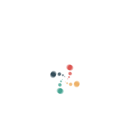
Busca
Vende as túas entradas en liña con Vivetix
Xestiona coleccións, listas de convidados,
controla o acceso con QR a través da
aplicación
Sobre nós
Que é Vivetix?
Como funciona?
Que ofrecemos?
Prezo
Alternativa á venda de entradas
Beneficios do kit dixital
Organiza o teu evento
Como organizar un evento en liña?
Vantaxes de organizar o teu evento en liña
Como promocionar o teu evento en liña?