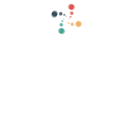
ategorías
mostrar vello
Busca
nde as túas entradas en liña con Vive
istas de convidados, controla o acceso con QR
Organiza o teu evento
At
Como organizar un evento en liña?
Vantaxes de organizar o teu evento en liña
Como promocionar o teu evento en liña?
Venda de entradas para un evento benéfico
Organizar e promover concertos musicais
Organizar e promover clases de ioga e pilates