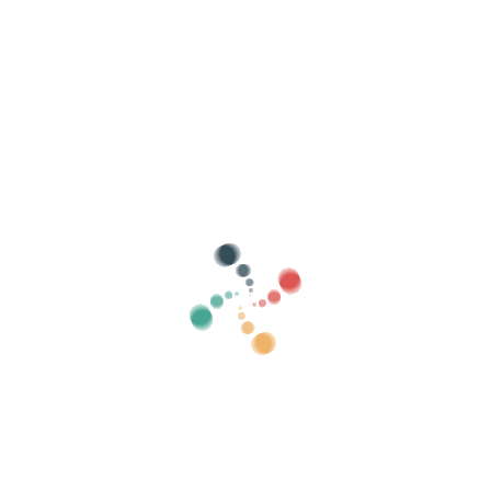
Busca
Vende as túas entradas en liña con Vivetix
Xestiona coleccións, listas de convidados,
controla o acceso con QR a través da
aplicación
Sobre nós
Que é Vivetix?
Como funciona?
Que ofrecemos?
Prezo
Alternativa á venda de entradas
Beneficios do kit dixital
Organiza o teu evento
Como organizar un evento en liña?
Vantaxes de organizar o teu evento en liña
Como promocionar o teu evento en liña?