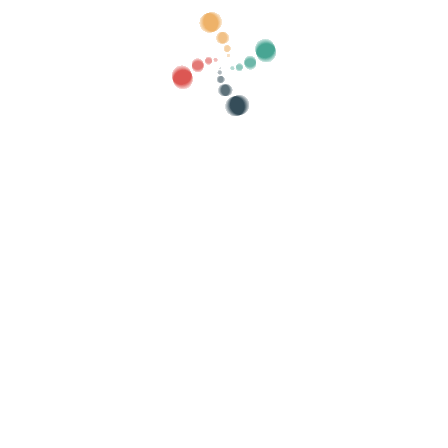
ategorías
mostrar vello
Busca
nde as túas entradas en liña con Vive
istas de convidados, controla o acceso con QR
Organiza o teu evento
At
Como organizar un evento en liña?
Vantaxes de organizar o teu evento en liña
Como promocionar o teu evento en liña?
Venda de entradas para un evento benéfico
Organizar e promover concertos musicais
Organizar e promover clases de ioga e pilates