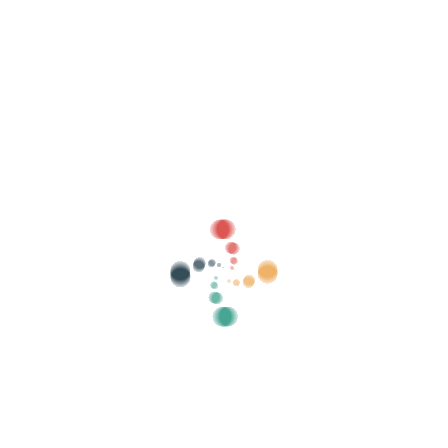
Busca
Vende as túas entradas en liña con Vivetix
Xestiona coleccións, listas de convidados,
controla o acceso con QR a través da
aplicación
Sobre nós
Que é Vivetix?
Como funciona?
Que ofrecemos?
Prezo
Alternativa á venda de entradas
Beneficios do kit dixital
Organiza o teu evento
Como organizar un evento en liña?
Vantaxes de organizar o teu evento en liña
Como promocionar o teu evento en liña?