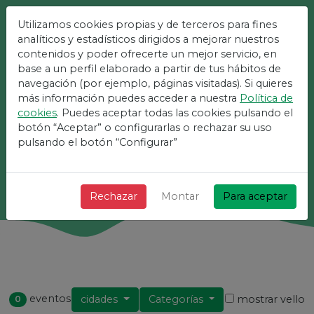
Utilizamos cookies propias y de terceros para fines
analíticos y estadísticos dirigidos a mejorar nuestros
A Plataforma Máis
contenidos y poder ofrecerte un mejor servicio, en
Sinxela Para Eventos
base a un perfil elaborado a partir de tus hábitos de
navegación (por ejemplo, páginas visitadas). Si quieres
más información puedes acceder a nuestra
Política de
+ Rápido + Simple e gratuíto!
cookies
. Puedes aceptar todas las cookies pulsando el
botón “Aceptar” o configurarlas o rechazar su uso
pulsando el botón “Configurar”
Busca
Rechazar
Montar
Para aceptar
eventos
cidades
Categorías
mostrar vello
0