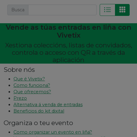
Busca
Vende as túas entradas en liña con
Vivetix
Xestiona coleccións, listas de convidados,
controla o acceso con QR a través da
aplicación
Sobre nós
Que é Vivetix?
Como funciona?
Que ofrecemos?
Prezo
Alternativa á venda de entradas
Beneficios do kit dixital
Organiza o teu evento
Como organizar un evento en liña?