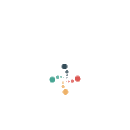
Busca
Vende as túas entradas en liña con Vivetix
Xestiona coleccións, listas de convidados,
controla o acceso con QR a través da
aplicación
Sobre nós
Que é Vivetix?
Como funciona?
Que ofrecemos?
Prezo
Alternativa á venda de entradas
Beneficios do kit dixital
Organiza o teu evento
Como organizar un evento en liña?
Vantaxes de organizar o teu evento en liña
Como promocionar o teu evento en liña?