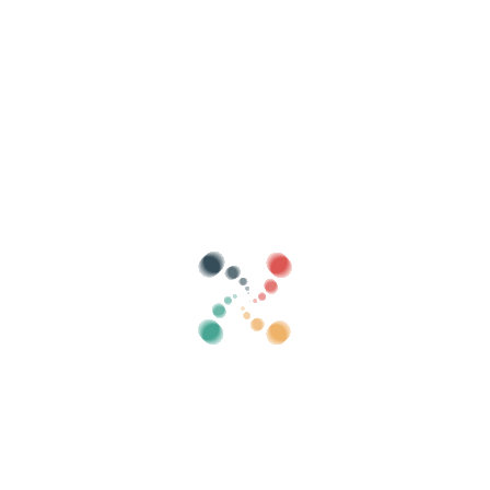
Busca
Vende as túas entradas en liña con Vivetix
Xestiona coleccións, listas de convidados,
controla o acceso con QR a través da
aplicación
Sobre nós
Que é Vivetix?
Como funciona?
Que ofrecemos?
Prezo
Alternativa á venda de entradas
Beneficios do kit dixital
Organiza o teu evento
Como organizar un evento en liña?
Vantaxes de organizar o teu evento en liña
Como promocionar o teu evento en liña?