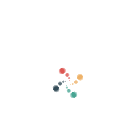
Busca
Vende as túas entradas en liña con Vivetix
Xestiona coleccións, listas de convidados,
controla o acceso con QR a través da
aplicación
Sobre nós
Que é Vivetix?
Como funciona?
Que ofrecemos?
Prezo
Alternativa á venda de entradas
Beneficios do kit dixital
Organiza o teu evento
Como organizar un evento en liña?
Vantaxes de organizar o teu evento en liña
Como promocionar o teu evento en liña?