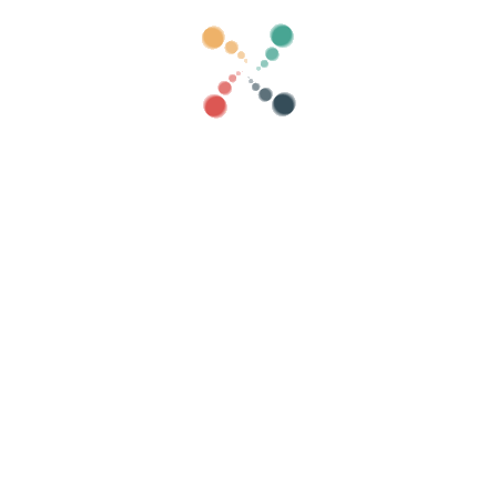
atégories
montrer vieux
Chercher
Vendez vos billets en ligne avec Viveti
ns, les listes d'invités, contrôler l'accès avec 
Organisez votre événement
At
Comment organiser un événement en ligne ?
Avantages d'organiser votre événement en ligne
Comment promouvoir votre événement en ligne ?
Vendre des billets pour un événement caritatif
Organiser et promouvoir des concerts de musique
Organiser et promouvoir des cours de yoga et de