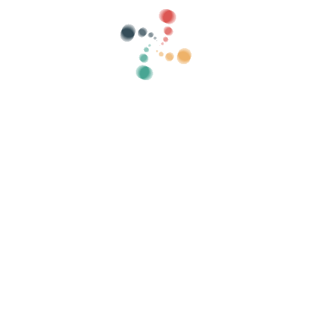
atégories
montrer vieux
Chercher
Vendez vos billets en ligne avec Viveti
ns, les listes d'invités, contrôler l'accès avec 
Organisez votre événement
At
Comment organiser un événement en ligne ?
Avantages d'organiser votre événement en ligne
Comment promouvoir votre événement en ligne ?
Vendre des billets pour un événement caritatif
Organiser et promouvoir des concerts de musique
Organiser et promouvoir des cours de yoga et de