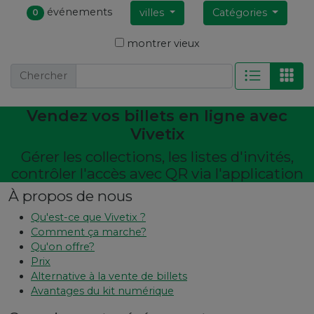
événements
villes
Catégories
0
montrer vieux
Chercher
Vendez vos billets en ligne avec
Vivetix
Gérer les collections, les listes d'invités,
contrôler l'accès avec QR via l'application
À propos de nous
Qu'est-ce que Vivetix ?
Comment ça marche?
Qu'on offre?
Prix
Alternative à la vente de billets
Avantages du kit numérique