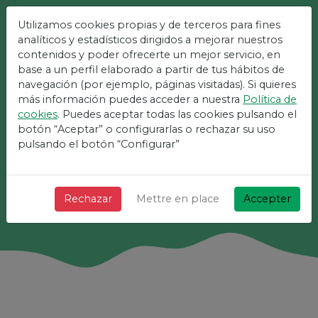
Utilizamos cookies propias y de terceros para fines
analíticos y estadísticos dirigidos a mejorar nuestros
La Plateforme La Plus
contenidos y poder ofrecerte un mejor servicio, en
Simple Pour Les
base a un perfil elaborado a partir de tus hábitos de
navegación (por ejemplo, páginas visitadas). Si quieres
Événements
más información puedes acceder a nuestra
Política de
cookies
. Puedes aceptar todas las cookies pulsando el
+ Rapide + Simple et gratuit !
botón “Aceptar” o configurarlas o rechazar su uso
pulsando el botón “Configurar”
Chercher
Rechazar
Mettre en place
Accepter