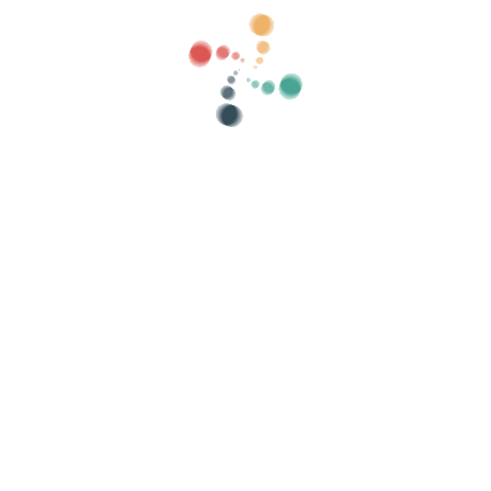
atégories
montrer vieux
Chercher
Vendez vos billets en ligne avec Viveti
ns, les listes d'invités, contrôler l'accès avec 
Organisez votre événement
At
Comment organiser un événement en ligne ?
Avantages d'organiser votre événement en ligne
Comment promouvoir votre événement en ligne ?
Vendre des billets pour un événement caritatif
Organiser et promouvoir des concerts de musique
Organiser et promouvoir des cours de yoga et de