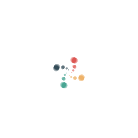
Hae
Myy lippusi verkossa Vivetix
Hallitse kokoelmia, vierasluetteloita, hallitse
pääsyä QR:lla sovelluksen kautta
Meistä
Mikä on Vivetix?
Kuinka se toimii?
Mitä me tarjoamme?
Hinta
Vaihtoehto myydä lippuja
Digisarjan edut
Järjestä tapahtumasi
Kuinka järjestää tapahtuma verkossa?
Tapahtuman järjestämisen edut verkossa
Kuinka mainostaa tapahtumaasi verkossa?
Myy lippuja hyväntekeväisyystapahtumaan