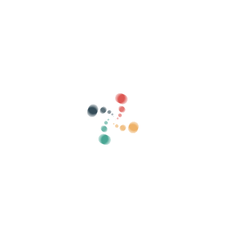
Hae
Myy lippusi verkossa Vivetix
Hallitse kokoelmia, vierasluetteloita, hallitse
pääsyä QR:lla sovelluksen kautta
Meistä
Mikä on Vivetix?
Kuinka se toimii?
Mitä me tarjoamme?
Hinta
Vaihtoehto myydä lippuja
Digisarjan edut
Järjestä tapahtumasi
Kuinka järjestää tapahtuma verkossa?
Tapahtuman järjestämisen edut verkossa
Kuinka mainostaa tapahtumaasi verkossa?
Myy lippuja hyväntekeväisyystapahtumaan