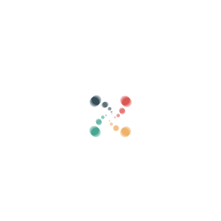
Hae
Myy lippusi verkossa Vivetix
Hallitse kokoelmia, vierasluetteloita, hallitse
pääsyä QR:lla sovelluksen kautta
Meistä
Mikä on Vivetix?
Kuinka se toimii?
Mitä me tarjoamme?
Hinta
Vaihtoehto myydä lippuja
Digisarjan edut
Järjestä tapahtumasi
Kuinka järjestää tapahtuma verkossa?
Tapahtuman järjestämisen edut verkossa
Kuinka mainostaa tapahtumaasi verkossa?
Myy lippuja hyväntekeväisyystapahtumaan