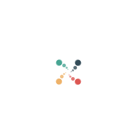
Hae
Myy lippusi verkossa Vivetix
Hallitse kokoelmia, vierasluetteloita, hallitse
pääsyä QR:lla sovelluksen kautta
Meistä
Mikä on Vivetix?
Kuinka se toimii?
Mitä me tarjoamme?
Hinta
Vaihtoehto myydä lippuja
Digisarjan edut
Järjestä tapahtumasi
Kuinka järjestää tapahtuma verkossa?
Tapahtuman järjestämisen edut verkossa
Kuinka mainostaa tapahtumaasi verkossa?
Myy lippuja hyväntekeväisyystapahtumaan