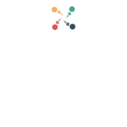
Luokat
näytä vanha
Hae
Myy lippusi verkossa Vivetix
ia, vierasluetteloita, hallitse pääsyä QR:lla s
Järjestä tapahtumasi
As
Kuinka järjestää tapahtuma verkossa?
Tapahtuman järjestämisen edut verkossa
Kuinka mainostaa tapahtumaasi verkossa?
Myy lippuja hyväntekeväisyystapahtumaan
Järjestä ja edistää musiikkikonsertteja
Järjestä ja mainosta jooga- ja pilatestunteja
ietosuojakäytäntö