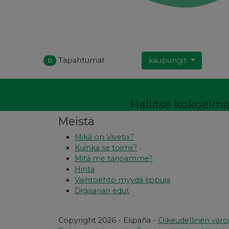
Tapahtumat
kaupungit
0
Hallitse kokoelmia
Meistä
Mikä on Vivetix?
Kuinka se toimii?
Mitä me tarjoamme?
Hinta
Vaihtoehto myydä lippuja
Digisarjan edut
Copyright 2026 - España -
Oikeudellinen varo