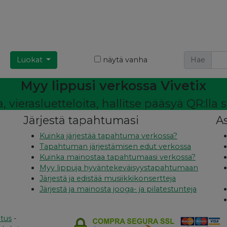
Luokat
näytä vanha
Hae
Myy lippusi verkossa Vivetix
, vierasluetteloita, hallitse pääsyä QR:lla
Järjestä tapahtumasi
A
Kuinka järjestää tapahtuma verkossa?
Tapahtuman järjestämisen edut verkossa
Kuinka mainostaa tapahtumaasi verkossa?
Myy lippuja hyväntekeväisyystapahtumaan
Järjestä ja edistää musiikkikonsertteja
Järjestä ja mainosta jooga- ja pilatestunteja
itus
-