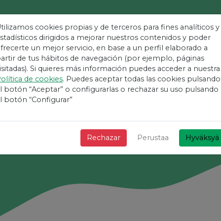
tilizamos cookies propias y de terceros para fines analíticos y
stadísticos dirigidos a mejorar nuestros contenidos y poder
frecerte un mejor servicio, en base a un perfil elaborado a
in Alusta Tapaht
artir de tus hábitos de navegación (por ejemplo, páginas
isitadas). Si quieres más información puedes acceder a nuestra
olítica de cookies
. Puedes aceptar todas las cookies pulsando
+ Nopea + Yksinkertainen ja ilmainen!
l botón “Aceptar” o configurarlas o rechazar su uso pulsando
l botón “Configurar”
Rechazar
Perustaa
Hyväksyä