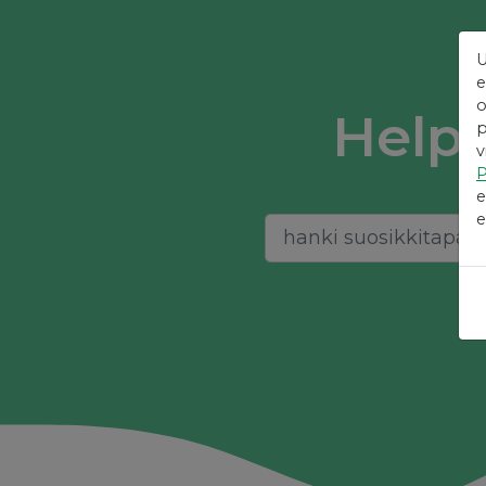
U
e
o
Helpo
p
v
P
e
e