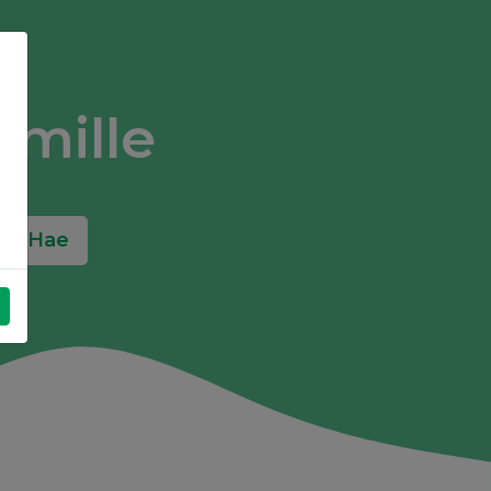
umille
Hae